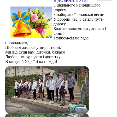
В ДОБРИЙ ПУТЬ!
З шкільного найріднішого
Самоврядування
порогу,
З найкращої юнацької весни
Виховна
У добрий час, у світлу путь-
дорогу
Дистанційна освіта
Благословляємо вас, доньки і
Психологічна служба
сини!
І хлібом-сіллю радо
Батькам
проводжаєм,
Щоб вам жилось у мирі і теплі.
Учням
Ми від душі вам, діточки, бажаєм
Любові, миру, щастя і достатку
Наші випускники
В квітучій Україні назавжди!
Історична довідка