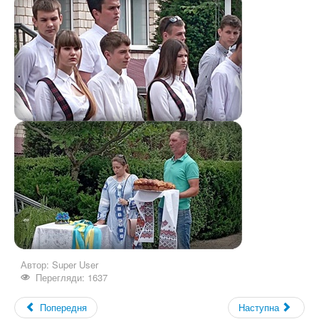
Автор:
Super User
Перегляди: 1637
Попередня
Наступна