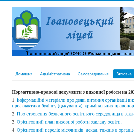
Домашня
Адміністративна
Самоврядування
Виховна
Нормативно-правові документи з виховної роботи на 20
1.
Інформаційні матеріали про деякі питання організації в
профілактики булінгу (цькування), кримінальних правоп
2.
Про створення безпечного освітнього середовища в заклад
3.
Орієнтовний план виховної роботи закладу освіти.
4.
Орієнтовний перелік місячників, декад, тижнів в організа