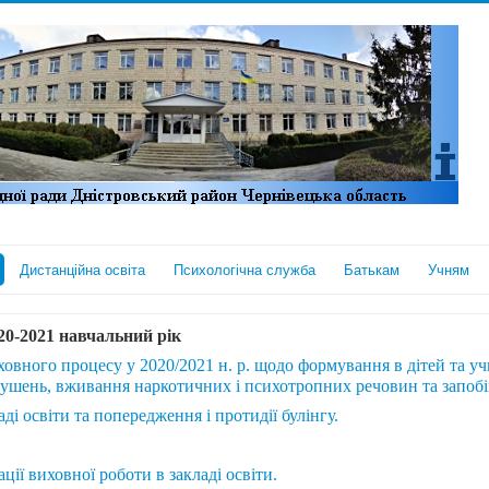
Дистанційна освіта
Психологічна служба
Батькам
Учням
20-2021 навчальний рік
иховного процесу у 2020/2021 н. р. щодо формування в дітей та у
орушень, вживання наркотичних і психотропних речовин
та запоб
і освіти та попередження і протидії булінгу.
ції виховної роботи в закладі освіти.