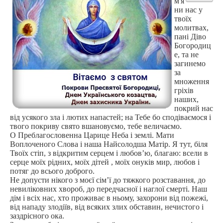
м'я
ни нас у
Самоврядування
твоїх
молитвах,
Виховна
пані Діво
Богородиц
Дистанційна освіта
е, та не
Психологічна служба
загинемо
за
Батькам
множення
гріхів
Учням
наших,
покрий нас
Наші випускники
від усякого зла і лютих напастей; на Тебе бо сподіваємося і
твого покриву свято вшановуємо, тебе величаємо.
Історична довідка
О Преблагословенна Царице Неба і землі. Мати
Воплоченого Слова і наша Найсолодша Матір. Я тут, біля
Твоїх стіп, з відкритим серцем і любов’ю, благаю: всели в
серце моїх рідних, моїх дітей , моїх онуків мир, любов і
потяг до всього доброго.
Не допусти нікого з моєї сім’ї до тяжкого розставання, до
невиліковних хвороб, до передчасної і наглої смерті. Наш
дім і всіх нас, хто проживає в ньому, захорони від пожежі,
від нападу злодіїв, від всяких злих обставин, нечистого і
заздрісного ока.