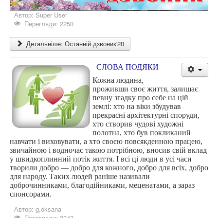
Автор:
Super User
Перегляди: 2250
Детальніше: Останній дзвоник'20
СЛОВА ПОДЯКИ
Кожна людина,
проживши своє життя, залишає
певну згадку про себе на цій
землі: хто на віки збудував
прекрасні архітектурні споруди,
хто створив чудові художні
полотна, хто був покликаний
навчати і виховувати, а хто своєю повсякденною працею,
звичайною і водночас такою потрібною, вносив свій вклад
у швидкоплинний потік життя. І всі ці люди в усі часи
творили добро — добро для кожного, добро для всіх, добро
для народу. Таких людей раніше називали
доброчинниками, благодійниками, меценатами, а зараз
спонсорами.
Автор:
g,oksana
Перегляди: 2343