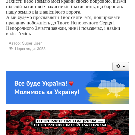
Захисти небо і землю моєї країни своєю покровою, візьми
під свій захист всіх захисників і захисниць, що боронять
нашу землю від знавіснілого ворога.
А ми будемо прославляти Твоє святе Ім’я, поширювати
правдиву побожність до Твого Непорочного Серця і
Непорочного Зачаття завжди, нині і повсякчас, і навіки
віків. Амінь.
Автор:
Super User
Перегляди: 3053