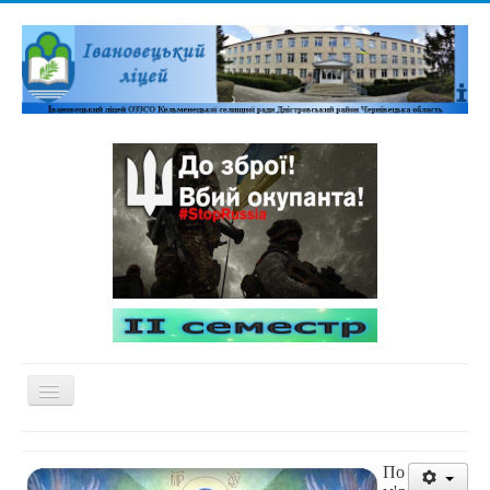
Перемикач
навігації
Домашня
По
Адміністративна