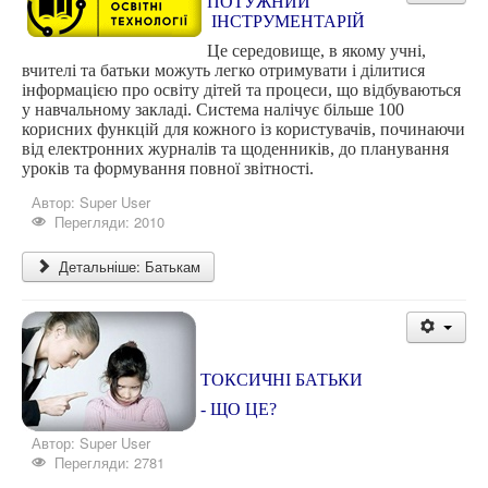
ПОТУЖНИЙ
ІНСТРУМЕНТАРІЙ
Самоврядування
Це середовище, в якому учні,
Виховна
вчителі та батьки можуть легко отримувати і ділитися
інформацією про освіту дітей та процеси, що відбуваються
Дистанційна освіта
у навчальному закладі. Система налічує більше 100
корисних функцій для кожного із користувачів, починаючи
Психологічна служба
від електронних журналів та щоденників, до планування
уроків та формування повної звітності.
Батькам
Автор:
Super User
Учням
Перегляди: 2010
Наші випускники
Детальніше: Батькам
Історична довідка
ТОКСИЧНІ БАТЬКИ
- ЩО ЦЕ?
Автор:
Super User
Перегляди: 2781