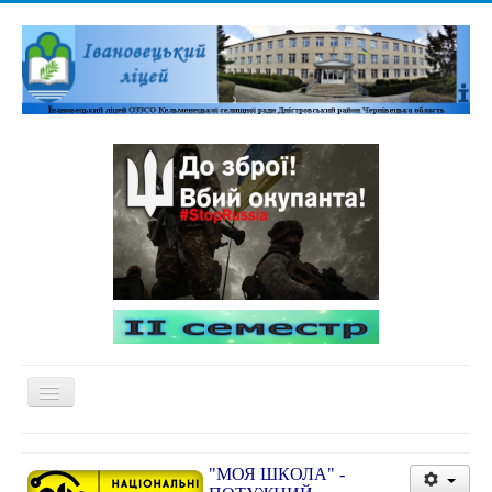
Перемикач
навігації
Домашня
"МОЯ ШКОЛА" -
Адміністративна