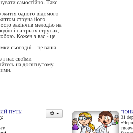
шувати самостійно. Таке
з життя одного відомого
раптом струна його
росто закінчив мелодію на
одію і на трьох струнах,
собою. Кожен з вас - це
умки сьогодні – це ваша
 і нас своїми
яйтесь на досягнутому.
ними.
ИЙ ПУТЬ!
"ЮНИ
у,
31 бе
«Черн
огу
творч