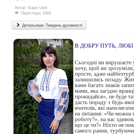
Автор:
Super User
Перегляди: 2302
Детальніше: Тиждень духовності
В ДОБРУ ПУТЬ, ЛЮБІ
Сьогодні ви вирушаєте у
хочу, щоб ви зрозуміли,
просте, адже найбезтур
залишились позаду. Жит
вами багато знаків запи
мами, яка лагідно вранц
прокидайся», не буде та
дасть пораду з будь-яко
вчителів, які наполягати
на питання: «Чи можна 
роботу?», на вас здиво
що це ти?» Ніхто не пок
самого рання, турбуючи