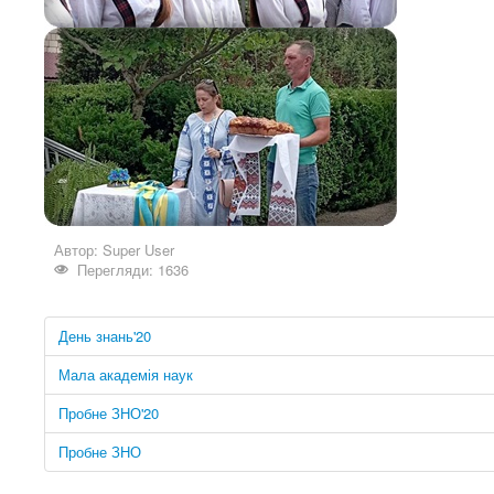
Автор:
Super User
Перегляди: 1636
День знань'20
Мала академія наук
Пробне ЗНО'20
Пробне ЗНО