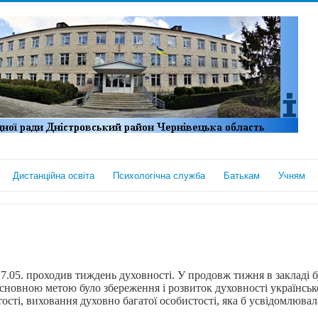
Дистанційна освіта
Психологічна служба
Батькам
Учням
 17.05. проходив тиждень духовності. У продовж тижня в закладі б
новною метою було збереження і розвиток духовності української
тості, виховання духовно багатої особистості, яка б усвідомлюва