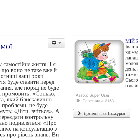
МІЙ 
 МОЇ
Івані
кліма
ландш
молод
 самостійне життя. І я
день,
 що воно не таке вже й
тижні
ботніші ваші роки
Сього
тя буде ставити перед
ознай
тання, але поряд не буде
і промовить: «Сонько,
Автор:
Super User
та, який блискавично
Перегляди: 3158
ї проблеми, не буде
муть: «Діти, вчіться». А
Детальніше: Екскурсія
перездати контрольну
вано подивляться: «Про
личе на консультацію з
сь про рівень знань. Ви