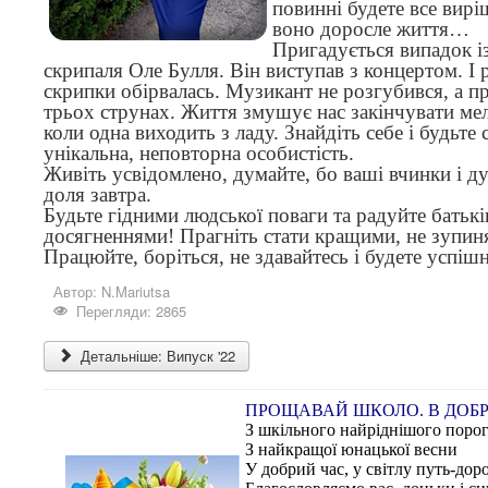
повинні будете все вирі
воно доросле життя…
Пригадується випадок і
скрипаля Оле Булля. Він виступав з концертом. І 
скрипки обірвалась. Музикант не розгубився, а п
трьох струнах. Життя змушує нас закінчувати мел
коли одна виходить з ладу. Знайдіть себе і будьте 
унікальна, неповторна особистість.
Живіть усвідомлено, думайте, бо ваші вчинки і д
доля завтра.
Будьте гідними людської поваги та радуйте батьків
досягненнями! Прагніть стати кращими, не зупин
Працюйте, боріться, не здавайтесь і будете успіш
Автор:
N.Mariutsa
Перегляди: 2865
Детальніше: Випуск '22
ПРОЩАВАЙ ШКОЛО. В ДОБР
З шкільного найріднішого порог
З найкращої юнацької весни
У добрий час, у світлу путь-дор