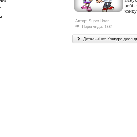
ни!
Всеук
,
робіт
конку
м
Автор:
Super User
Перегляди: 1881
Детальніше: Конкурс дослідн