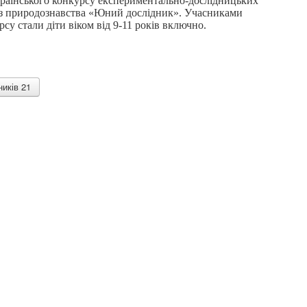
раїнського конкурсу експериментально-дослідницьких
 з природознавства «Юний дослідник». Учасниками
рсу стали діти віком від 9-11 років включно.
иків 21