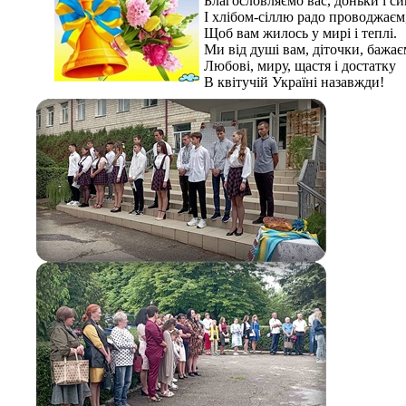
Благословляємо вас, доньки і си
І хлібом-сіллю радо проводжаєм
Щоб вам жилось у мирі і теплі.
Ми від душі вам, діточки, бажає
Любові, миру, щастя і достатку
В квітучій Україні назавжди!