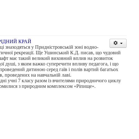
РІДНИЙ КРАЙ
вці знаходяться у Придністровській зоні водно-
тичної рекреації. Ще Ушинський К.Д. писав, що чудовий
афт має такий великий виховний вплив на розвиток
ої душі, з яким важко суперечити впливу педагога, і що
 проведений дитиною серед гаїв і полів вартий багатьох
в, проведених на навчальній лаві.
дні учні 7 класу разом із вчителями природничого циклу
омилися з природним комплексом «Ріпище».