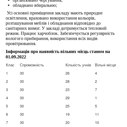
організовано чергування;
обладнано вбиральню;
Усі основні приміщення закладу мають природне
освітлення, враховано використання кольорів,
розташування меблів і обладнання відповідно до
санітарних вимог. У закладі дотримується тепловий
режим. Працює харчоблок. Забезпечується регулярність
вологого прибирання, використання всіх видів
провітрювання.
Інформація про наявність вільних місць станом на
01.09.2022
Клас
Спроможність
Кількість учнів
Вільні місця
1
30
26
4
2
30
28
2
3
30
23
7
4
30
29
1
5
30
25
5
6
30
19
11
7
30
20
10