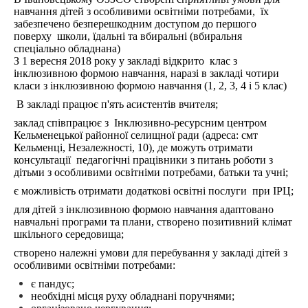
навчання дітей з особливими освітніми потребами, їх
забезпечено безперешкодним доступом до першого
поверху школи, їдальні та вбиральні (вбиральня
спеціально обладнана)
З 1 вересня 2018 року у закладі відкрито клас з
інклюзивною формою навчання, наразі в закладі чотири
класи з інклюзивною формою навчання (1, 2, 3, 4 і 5 клас)
В закладі працює п'ять асистентів вчителя;
заклад співпрацює з Інклюзивно-ресурсним центром
Кельменецької районної селищної ради (адреса: смт
Кельменці, Незалежності, 10), де можуть отримати
консультації педагогічні працівники з питань роботи з
дітьми з особливими освітніми потребами, батьки та учні;
є можливість отримати додаткові освітні послуги при ІРЦ;
для дітей з інклюзивною формою навчання адаптовано
навчальні програми та плани, створено позитивний клімат
шкільного середовища;
створено належні умови для перебування у закладі дітей з
особливими освітніми потребами:
є пандус;
необхідні місця руху обладнані поручнями;