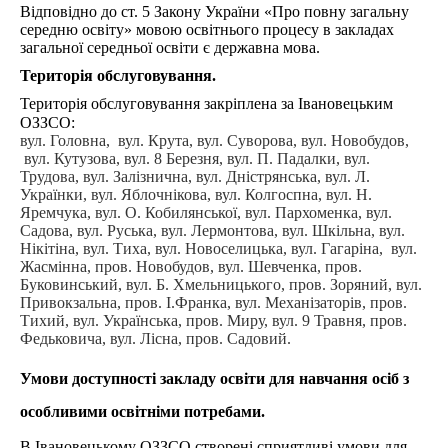
Відповідно до ст. 5 Закону України «Про повну загальну
Самоврядування
середню освіту» мовою освітнього процесу в закладах
загальної середньої освіти є державна мова.
Виховна
Територія обслуговування.
Дистанційна освіта
Територія обслуговування закріплена за Івановецьким
ОЗЗСО:
Психологічна служба
вул. Головна, вул. Крута, вул. Суворова, вул. Новобудов,
вул. Кутузова, вул. 8 Березня, вул. П. Падалки, вул.
Батькам
Трудова, вул. Залізнична, вул. Дністрянська, вул. Л.
Українки, вул. Яблочнікова, вул. Колгоспна, вул. Н.
Учням
Яремчука, вул. О. Кобилянської, вул. Пархоменка, вул.
Наші випускники
Садова, вул. Руська, вул. Лермонтова, вул. Шкільна, вул.
Нікітіна, вул. Тиха, вул. Новоселицька, вул. Гагаріна, вул.
Історична довідка
Жасмінна, пров. Новобудов, вул. Шевченка, пров.
Буковинський, вул. Б. Хмельницького, пров. Зоряний, вул.
Привокзальна, пров. І.Франка, вул. Механізаторів, пров.
Тихий, вул. Українська, пров. Миру, вул. 9 Травня, пров.
Федьковича, вул. Лісна, пров. Садовий.
Умови доступності закладу освіти для навчання осіб з
особливими освітніми потребами
.
В Івановецькому ОЗЗСО створені сприятливі умови для