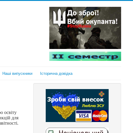
Наші випускники
Історична довідка
о освіту
нкцій для
вітності.