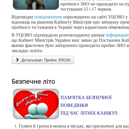
пробного ЗНО не приходити на п
тестування 15 і 17 червня.
Відповідне
повідомлення
оприлюднено на сайті УЦОЯО у
відповідь на рішення Кабінету Міністрів про заборону про
пробного тестування в Україні через карантинні обмеженн
В УЦОЯО підтвердили розповсюджену раніше
інформаці
що Кабінет Міністрів України вніс зміни до Постанови Каб
якими фактично було заборонено проводити пробне ЗНО в
закладах освіти.
Детальніше: Пробне ЗНО'20
Безпечне літо
ПАМ'ЯТКА БЕЗПЕЧНОЇ
ПОВЕДІНКИ
ПІД ЧАС ЛІТНІХ КАНІКУЛ
Гуляти й гратися можна в місцях, які призначені для ць