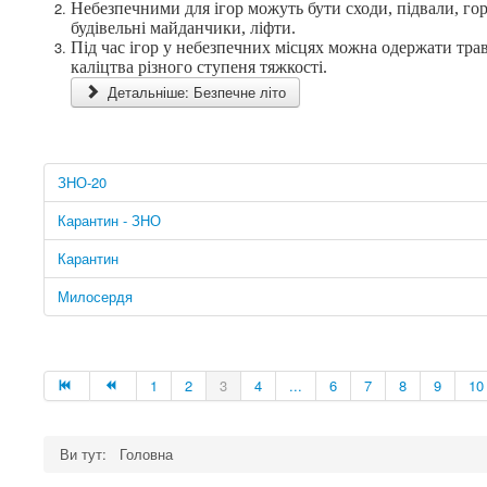
Небезпечними для ігор можуть бути сходи, підвали, го
будівельні майданчики, ліфти.
Під час ігор у небезпечних місцях можна одержати тра
каліцтва різного ступеня тяжкості.
Детальніше: Безпечне літо
ЗНО-20
Карантин - ЗНО
Карантин
Милосердя
1
2
3
4
...
6
7
8
9
10
Ви тут:
Головна