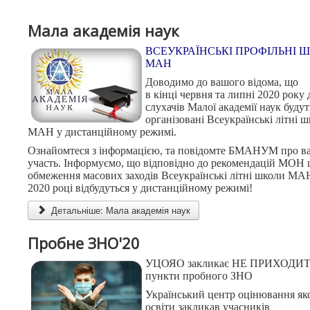
Мала академія наук
ВСЕУКРАЇНСЬКІ ПРОФІЛЬНІ 
МАН
Доводимо до вашого відома, що
в кінці червня та липні 2020 року 
слухачів Малої академії наук будут
організовані Всеукраїнські літні 
МАН у дистанційному режимі.
Ознайомтеся з інформацією, та повідомте БМАНУМ про в
участь.
Інформуємо, що відповідно до рекомендацій МОН
обмеження масових заходів Всеукраїнські літні школи МА
2020 році відбудуться у дистанційному режимі!
Детальніше: Мала академія наук
Пробне ЗНО'20
УЦОЯО закликає НЕ ПРИХОДИТ
пункти пробного ЗНО
Український центр оцінювання яко
освіти закликав учасників