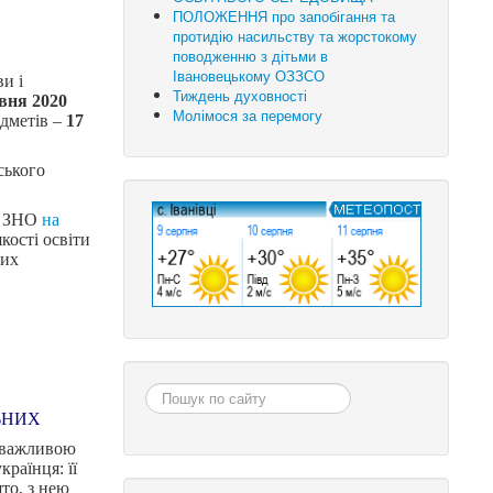
ПОЛОЖЕННЯ про запобігання та
протидію насильству та жорстокому
поводженню з дітьми в
Івановецькому ОЗЗСО
и і
Тиждень духовності
вня 2020
Молімося за перемогу
едметів –
17
ського
о ЗНО
на
кості освіти
ких
Пошук...
ЬНИХ
 важливою
раїнця: її
ято, з нею