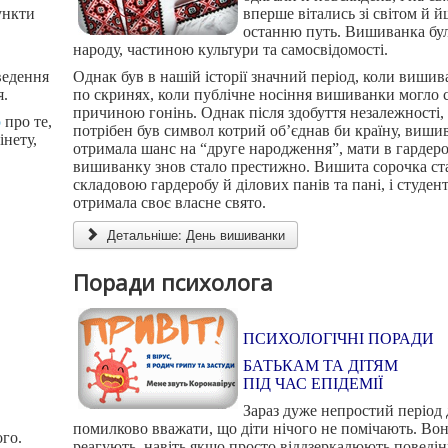
ункти
вперше вітались зі світом й 
останню путь. Вишиванка бу
народу, частиною культури та самосвідомості.
ведення
Однак був в нашій історії значний період, коли виши
я.
по скринях, коли публічне носіння вишиванки могло 
причиною гонінь. Однак після здобуття незалежності,
ю
про те,
потрібен був символ котрий об’єднав би країну, виши
інету,
отримала шанс на “друге народження”, мати в гардеро
вишиванку знов стало престижно. Вишита сорочка ст
складовою гардеробу й ділових панів та пані, і студенті
отримала своє власне свято.
Детальніше: День вишиванки
Поради психолога
ПСИХОЛОГІЧНІ ПОРАДИ
БАТЬКАМ ТА ДІТЯМ
ПІД
ЧАС ЕПІДЕМІЇ
Зараз дуже непростий період д
помилково вважати, що діти нічого не помічають. Вон
ого.
реагують, навіть якщо просто віддзеркалюють поведін