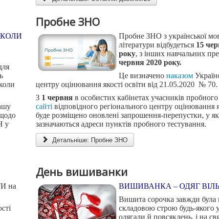
Пробне ЗНО
ШКОЛИ
Пробне ЗНО з української мов
літератури відбудеться
15 чер
року
, з інших навчальних пр
червня 2020 року.
для
ь
Це визначено
наказом
Україн
школи
центру оцінювання якості освіти від 21.05.2020 № 70.
З
1 червня
в особистих кабінетах учасників пробног
ашу
сайті
відповідного регіонального центру оцінювання я
 щодо
буде розміщено оновлені запрошення-перепустки, у я
Н у
зазначаються адреси пунктів пробного тестування.
Детальніше: Пробне ЗНО
День вишиванки
И на
ВИШИВАНКА – ОДЯГ ВІЛ
Вишита сорочка завжди була
сті
складовою строю будь-якого ук
одягали й повсякдень, і на св