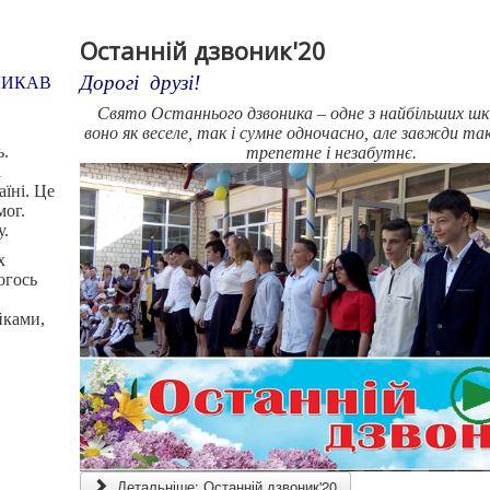
Останній дзвоник'20
Дорогі друзі!
ЛИКАВ
Свято Останнього дзвоника – одне з найбільших шкі
воно як веселе, так і сумне одночасно, але завжди так
ь.
трепетне і незабутнє.
а
аїні. Це
мог.
у.
х
огось
йками,
Детальніше: Останній дзвоник'20