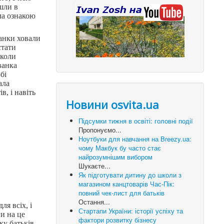
йшли в
ла ознакою
ванки ховали
стати
 коли
ванка
бі
ала
в, і навіть
Новини osvita.ua
Підсумки тижня в освіті: головні події
Пропонуємо...
Ноутбуки для навчання на Breezy.ua:
чому Макбук бу часто стає
найрозумнішим вибором
Шукаєте...
Як підготувати дитину до школи з
магазином канцтоварів Час-Пік:
повний чек-лист для батьків
Остання...
ля всіх, і
Стартапи України: історії успіху та
и на це
фактори розвитку бізнесу
ку батьків.