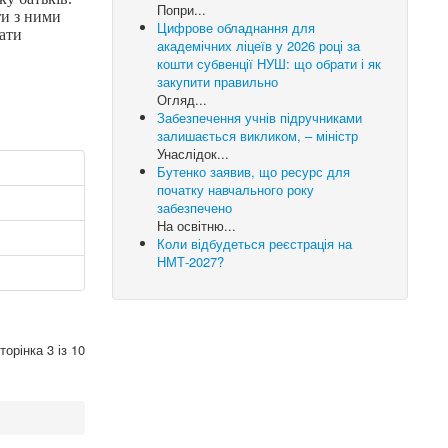
Попри...
ти з ними
Цифрове обладнання для
ати
академічних ліцеїв у 2026 році за
кошти субвенції НУШ: що обрати і як
закупити правильно
Огляд...
Забезпечення учнів підручниками
залишається викликом, – міністр
Унаслідок...
Бутенко заявив, що ресурс для
початку навчального року
забезпечено
На освітню...
Коли відбудеться реєстрація на
НМТ-2027?
торінка 3 із 10