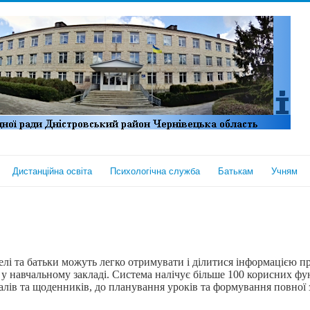
Дистанційна освіта
Психологічна служба
Батькам
Учням
елі та батьки можуть легко отримувати і ділитися інформацією пр
 у навчальному закладі. Система налічує більше 100 корисних фу
лів та щоденників, до планування уроків та формування повної з