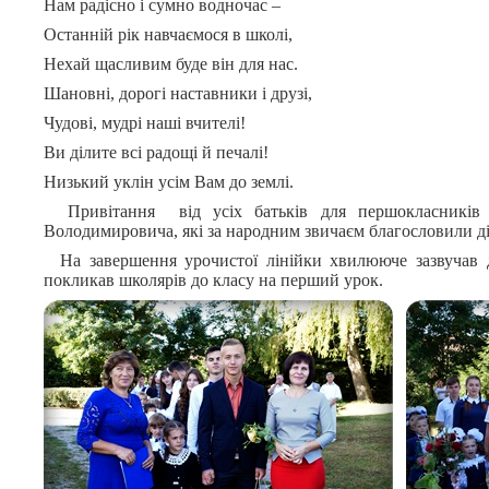
Нам радісно і сумно водночас –
Останній рік навчаємося в школі,
Нехай щасливим буде він для нас.
Шановні, дорогі наставники і друзі,
Чудові, мудрі наші вчителі!
Ви ділите всі радощі й печалі!
Низький уклін усім Вам до землі.
Привітання від усіх батьків для першокласників п
Володимировича, які за народним звичаєм благословили ді
На завершення урочистої лінійки хвилююче зазвучав д
покликав школярів до класу на перший урок.