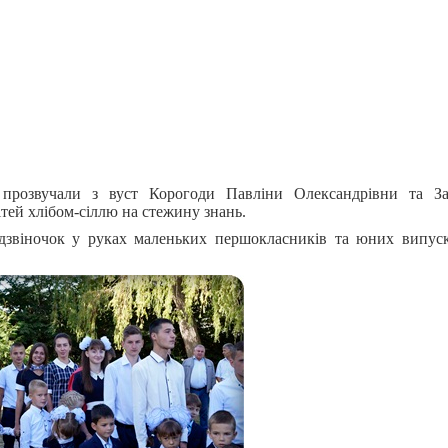
розвучали з вуст Корогоди Павліни Олександрівни та З
тей хлібом-сіллю на стежину знань.
звіночок у руках маленьких першокласників та юних випуск