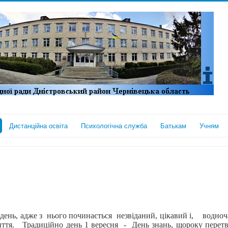
Дистанційна освіта
Психологічна служба
Батькам
Учням
день, адже з нього починається незвіданий, цікавий і, водноч
життя. Традиційно день 1 вересня - День знань, щороку перет