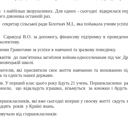
 з найбільш зворушливих. Для одних - сьогодні відкрилася пе
го дзвоника останній раз.
секретар сільської ради Білоткач М.І., яка побажала учням успіх
 Саракуці В.О. за допомогу, фінансову підтримку в проведен
колективу.
ми Грамотами за успіхи в навчанні та зразкову поведінку.
квітів до пам’ятника загиблим воїнам-односельчанам під час Дру
ановецькій школі.
ителів, які присвятили своє життя навчанню та вихованню п
ність та єдність нашої держави.
. У перший клас цього року йдуть 21 учень. Першокласники ра
или, що відкладуть іграшки, візьмуться за книжки і будуть
ершокласників, які вже сьогодні вперше у своєму житті сядуть з
дцять років у Країні знань.
вучали від старшокласників: