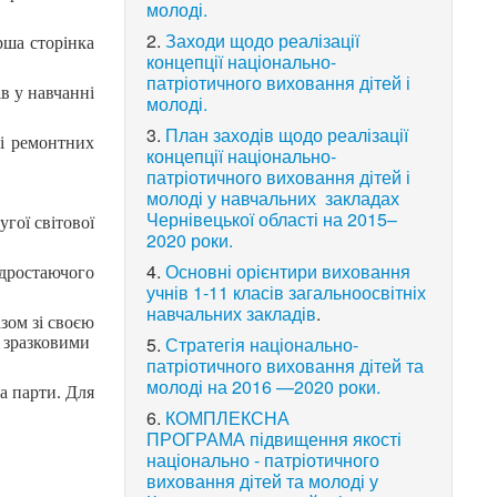
молоді.
2.
Заходи щодо реалізації
рша сторінка
концепції національно-
патріотичного виховання дітей і
ів у навчанні
молоді.
3.
План заходів щодо реалізації
ні ремонтних
концепції національно-
патріотичного виховання дітей і
молоді у навчальних закладах
Чернівецької області на 2015–
гої світової
2020 роки.
4.
Основні орієнтири виховання
ідростаючого
учнів 1-11 класів загальноосвітніх
навчальних закладів
.
зом зі своєю
5.
Стратегія національно-
 зразковими
патріотичного виховання дітей та
молоді на 2016 —2020 роки.
а парти. Для
6.
КОМПЛЕКСНА
ПРОГРАМА підвищення якості
національно - патріотичного
виховання дітей та молоді у