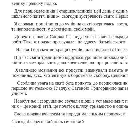
велику і радісну подію.
Для першокласників і старшокласників цей день є одним
шкільного життя, інші ж, сьогодні зустрічають свято Першо
Зі словами привітання до учнів на святі звернулась гостя, 
та наполегливості у досягненні своїх мрій.
Директор школи Сливка Р.І. подякувала голові сільради
робіт. Така ж подяка прозвучала і на адресу батьківського 
На святі відзначили кращих учнів , нагородили їх Почесни
Під час свята традиційно відбулося урочисте покладання 
війни та меморіальних дощок вчителів, що працювали в Ів
Хвилиною мовчання всі присутні вшанували пам'ять вч
покоління, всіх, хто загинув в боротьбі за свободу, ціліс
Особлива увага на святі була прикута до першокласників
першою вчителькою Гладчук Євгеною Григорівною запевн
учнями.
Незабутньо і зворушливо звучали вірші з уст маленьких п
них – це новий етап, це початок шляху, тривалістю в одина
Слова подяки вчителям та поради маленьким першачкам з
Сьогодні вересневий день святковий