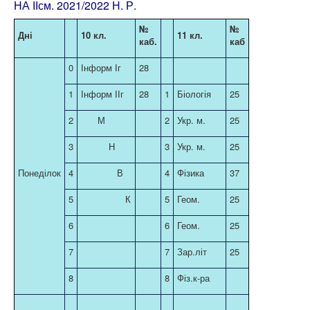
НА ІІсм. 2021/2022 Н. Р.
Самоврядування
№
№
Дні
10 кл.
11 кл.
каб.
каб
Виховна
Дистанційна освіта
0
Інформ Іг
28
Психологічна служба
1
Інформ ІІг
28
1
Біологія
25
Батькам
2
М
2
Укр. м.
25
Учням
3
Н
3
Укр. м.
25
Наші випускники
Понеділок
4
В
4
Фізика
37
Історична довідка
5
К
5
Геом.
25
6
6
Геом.
25
7
7
Зар.літ
25
8
8
Фіз.к-ра