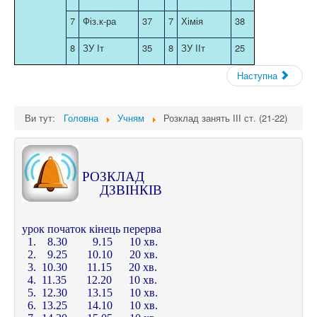
7
Фіз.к-ра
37
7
Хімія
38
8
ЗУ Іт
35
8
ЗУ ІІт
25
Наступна
Ви тут:
Головна
Учням
Розклад занять ІІІ ст. (21-22)
РОЗКЛАД
ДЗВІНКІВ
урок початок кінець перерва
1. 8.30 9.15 10 хв.
2. 9.25 10.10 20 хв.
3. 10.30 11.15 20 хв.
4. 11.35 12.20 10 хв.
5. 12.30 13.15 10 хв.
6. 13.25 14.10 10 хв.