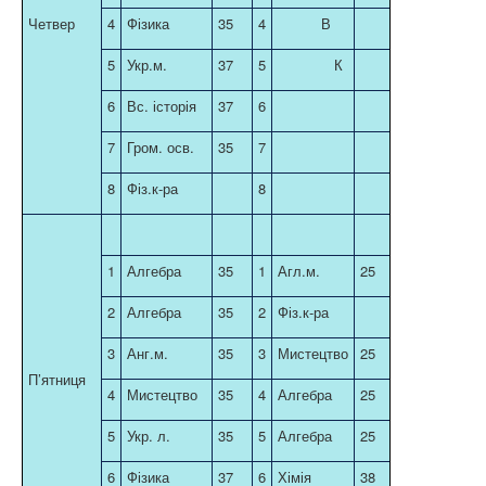
Четвер
4
Фізика
35
4
В
5
Укр.м.
37
5
К
6
Вс. історія
37
6
7
Гром. осв.
35
7
8
Фіз.к-ра
8
1
Алгебра
35
1
Агл.м.
25
2
Алгебра
35
2
Фіз.к-ра
3
Анг.м.
35
3
Мистецтво
25
П’ятниця
4
Мистецтво
35
4
Алгебра
25
5
Укр. л.
35
5
Алгебра
25
6
Фізика
37
6
Хімія
38