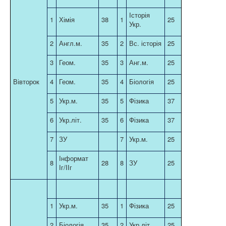
Історія
1
Хімія
38
1
25
Укр.
2
Англ.м.
35
2
Вс. історія
25
3
Геом.
35
3
Анг.м.
25
Вівторок
4
Геом.
35
4
Біологія
25
5
Укр.м.
35
5
Фізика
37
6
Укр.літ.
35
6
Фізика
37
7
ЗУ
7
Укр.м.
25
Інформат
8
28
8
ЗУ
25
Іг/ІІг
1
Укр.м.
35
1
Фізика
25
2
Біологія
35
2
Укр.літ.
25