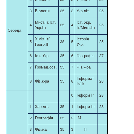
3
Біологія
35
3
Укр.літ.
25
Мист.Іт/Іст.
Іст. Укр.
4
35
4
25
Укр.ІІт
Іт/Мист.ІІт
Середа
Хімія Іт/
Історія
5
38
5
25
Геогр.ІІт
Укр.
6
Іст. Укр.
35
6
Географія
37
7
Громад.осв.
35
7
Фіз.к-ра
Інформат
8
Фіз.к-ра
35
8
28
Іг/ІІг
0
Інформ Іг
28
1
Зар.літ.
35
1
Інформ ІІг
28
2
Географія
35
2
М
3
Фізика
35
3
Н