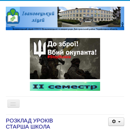
Перемикач
навігації
Домашня
РОЗКЛАД УРОКІВ
СТАРША ШКОЛА
Адміністративна