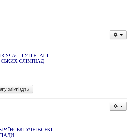
З УЧАСТІ У ІІ ЕТАПІ
ВСЬКИХ ОЛІМПІАД
апу олімпіад'16
РАЇНСЬКІ УЧНІВСЬКІ
ПІАДИ
.