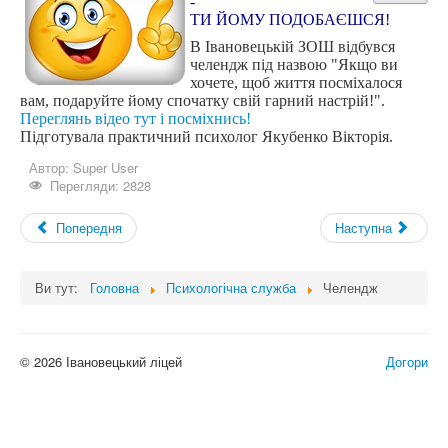
-
ТИ ЙОМУ ПОДОБАЄШСЯ!
Самоврядування
В Івановецькій ЗОШ відбувся
Виховна
челендж під назвою "Якщо ви
хочете, щоб життя посміхалося
Дистанційна освіта
вам, подаруйте йому спочатку свій гарний настрій!".
Переглянь відео тут і посміхнись!
Психологічна служба
Підготувала практичний психолог Якубенко Вікторія.
Батькам
Автор:
Super User
Перегляди: 2828
Учням
Попередня
Наступна
Наші випускники
Історична довідка
Ви тут:
Головна
Психологічна служба
Челендж
© 2026 Івановецький ліцей
Догори