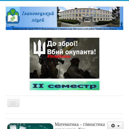
Перемикач
навігації
Домашня
Математика – гімнастика
Адміністративна