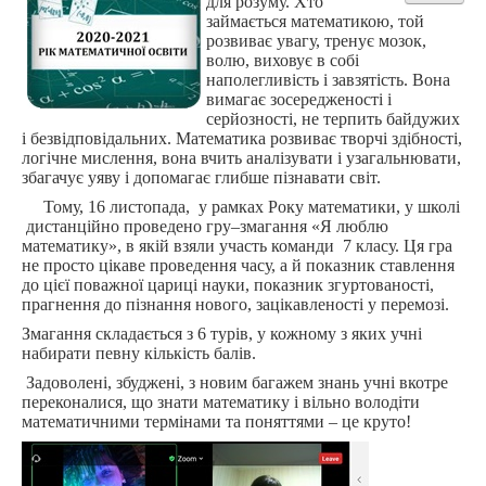
для розуму. Хто
займається математикою, той
Самоврядування
розвиває увагу, тренує мозок,
волю, виховує в собі
Виховна
наполегливість і завзятість. Вона
вимагає зосередженості і
Дистанційна освіта
серйозності, не терпить байдужих
і безвідповідальних. Математика розвиває творчі здібності,
Психологічна служба
логічне мислення, вона вчить аналізувати і узагальнювати,
Батькам
збагачує уяву і допомагає глибше пізнавати світ.
Тому, 16 листопада, у рамках Року математики, у школі
Учням
дистанційно проведено гру–змагання «Я люблю
математику», в якій взяли участь команди 7 класу. Ця гра
Наші випускники
не просто цікаве проведення часу, а й показник ставлення
до цієї поважної цариці науки, показник згуртованості,
Історична довідка
прагнення до пізнання нового, зацікавленості у перемозі.
Змагання складається з 6 турів, у кожному з яких учні
набирати певну кількість балів.
Задоволені, збуджені, з новим багажем знань учні вкотре
переконалися, що знати математику і вільно володіти
математичними термінами та поняттями – це круто!