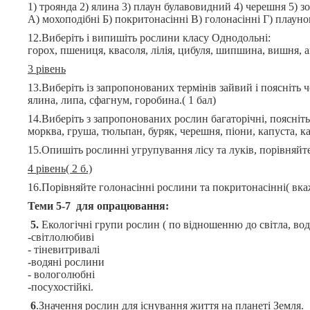
1) троянда 2) ялина 3) плаун булавовидний 4) черешня 5) з
А) мохоподібні Б) покритонасінні В) голонасінні Г) плауно
12.Виберіть і випишіть рослини класу Однодольні:
горох, пшениця, квасоля, лілія, цибуля, шипшина, вишня, ай
3 рівень
13.Виберіть із запропонованих термінів зайвий і поясніть 
ялина, липа, сфагнум, горобина.( 1 бал)
14.Виберіть з запропонованих рослин багаторічні, поясніть 
морква, груша, тюльпан, буряк, черешня, піони, капуста, ка
15.Опишіть рослинні угрупування лісу та луків, порівняйте 
4 рівень( 2 б.)
16.Порівняйте голонасінні рослини та покритонасінні( вкаж
Теми 5-7 для опрацювання:
5.
Екологічні групи рослин ( по відношенню до світла, вод
-світлолюбиві
- тіневитривалі
-водяні рослини
- вологолюбні
-посухостійкі.
6
.Значення рослин для існування життя на планеті Земля.