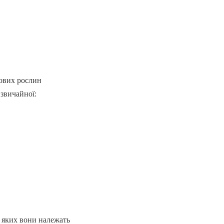
рових рослин
 звичайної:
о яких вони належать