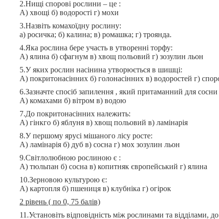
2.Нищі спорові рослини – це :
А) хвощі б) водорості г) мохи
3.Назвіть комахоїдну рослину:
а) росичка; б) калина; в) ромашка; г) троянда.
4.Яка рослина бере участь в утворенні торфу:
А) ялина б) сфагнум в) хвощ польовий г) зозулин льон
5.У яких рослин насінина утворюється в шишці:
А) покритонасінних б) голонасінних в) водоростей г) спо
6.Зазначте спосіб запилення , який притаманний для сосни
А) комахами б) вітром в) водою
7.До покритонасінних належить:
А) гінкго б) яблуня в) хвощ польовий в) ламінарія
8.У першому ярусі мішаного лісу росте:
А) ламінарія б) дуб в) сосна г) мох зозулин льон
9.Світлолюбною рослиною є :
А) тюльпан б) сосна в) копитняк європейський г) ялина
10.Зерновою культурою є:
А) картопля б) пшениця в) клубніка г) огірок
2 рівень ( по 0, 75 балів)
11.Установіть відповідність між рослинами та відділами, д