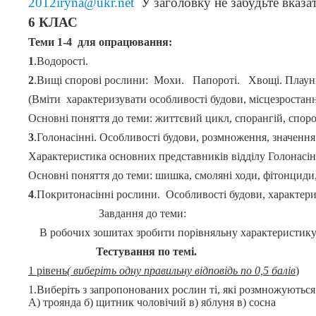
2012iryna@ukr.net
У заголовку не забудьте вказати
6 КЛАС
Теми 1-4 для опрацювання:
1
.Водорості.
2
.Вищі спорові рослини: Мохи. Папороті. Хвощі. Плаун
(Вміти характеризувати особливості будови, місцезростан
Основні поняття до теми: життєвий цикл, спорангій, спороф
3
.Голонасінні. Особливості будови, розмноження, значення
Характеристика основних представників відділу Голонасінн
Основні поняття до теми: шишка, смоляні ходи, фітонциди
4
.Покритонасінні рослини. Особливості будови, характери
Завдання до теми:
В робочих зошитах зробити порівняльну характеристику 
Тестування по темі.
1 рівень
( виберіть одну правильну відповідь по 0,5 балів
)
1.Виберіть з запропонованих рослин ті, які розмножуються
А) троянда б) щитник чоловічий в) яблуня в) сосна