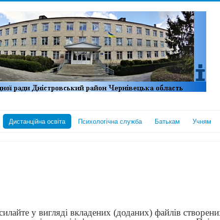
Дистанційна освіта
Психологічна служба
Батькам
Учням
адсилайте у вигляді вкладених (доданих) файлів створен