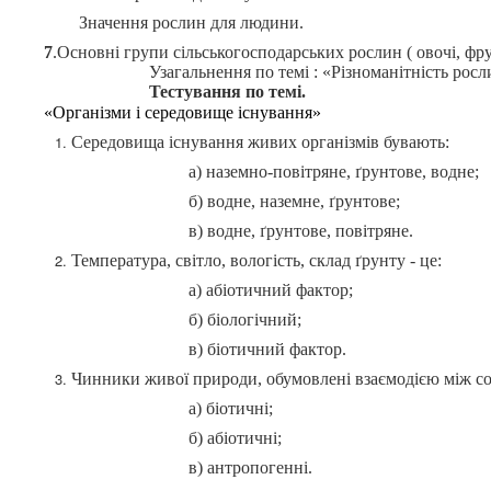
Значення рослин для людини.
7
.Основні групи сільськогосподарських рослин ( овочі, фрук
Узагальнення по темі : «Різноманітність росл
Тестування по темі.
«Організми і середовище існування»
Середовища існування живих організмів бувають:
а) наземно-повітряне, ґрунтове, водне;
б) водне, наземне, ґрунтове;
в) водне, ґрунтове, повітряне.
Температура, світло, вологість, склад ґрунту - це:
а) абіотичний фактор;
б) біологічний;
в) біотичний фактор.
Чинники живої природи, обумовлені взаємодією між с
а) біотичні;
б) абіотичні;
в) антропогенні.