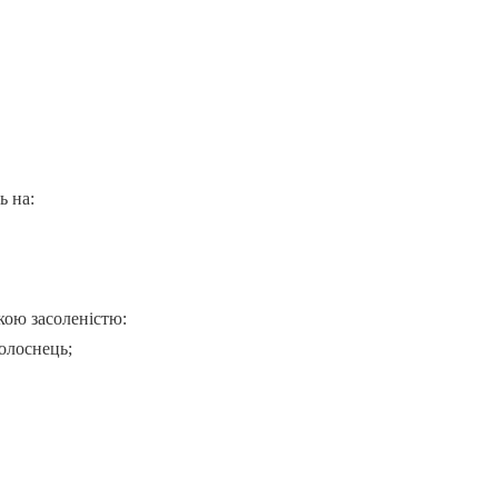
ь на:
кою засоленістю:
оснець;