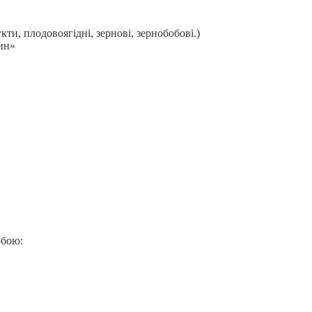
ти, плодовоягідні, зернові, зернобобові.)
ин»
обою: