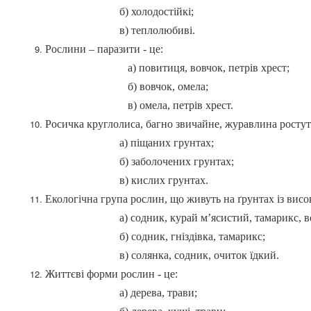
б) холодостійкі;
в) теплолюбиві.
Рослини – паразити - це:
а) повитиця, вовчок, петрів хрест;
б) вовчок, омела;
в) омела, петрів хрест.
Росичка круглолиса, багно звичайне, журавлина ростут
а) піщаних грунтах;
б) заболочених грунтах;
в) кислих грунтах.
Екологічна група рослин, що живуть на ґрунтах із висо
а) содник, курай м’ясистий, тамарикс, вол
б) содник, гніздівка, тамарикс;
в) солянка, содник, очиток їдкий.
Життєві форми рослин - це:
а) дерева, трави;