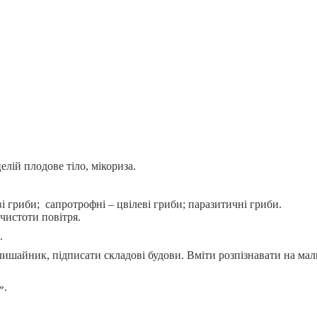
лій плодове тіло, мікориза.
 гриби; сапротрофні – цвілеві гриби; паразитичні гриби.
чистоти повітря.
.
лишайник, підписати складові будови. Вміти розпізнавати на мал
».