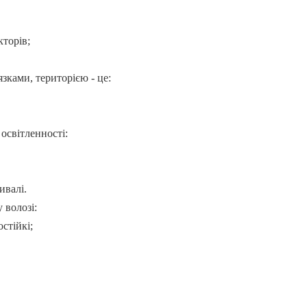
орів;
зками, територією - це:
освітленності:
алі.
 волозі:
ійкі;