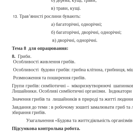
б) дерева, кущі, трави;
в) трави, кущі.
Трав’янисті рослини бувають:
а) багаторічні, однорічні;
б) багаторічні, дворічні, однорічні;
в) дворічні, однорічні.
Тема 8 для опрацювання:
8.
Гриби.
Особливості живлення грибів.
Особливості будови грибів: грибна клітина, грибниця, міце
Розмноження та поширення грибів.
Групи грибів: симбіотичні – мікоризоутворюючі шапинкові
Лишайники. Особливі симбіотичні організми. Індикатори 
Значення грибів та лишайників в природі та житті людини
Завдання до теми : в робочому зошиті замалювати гриб та 
збирання грибів.
Узагальнення «Будова та життєдіяльність організмів
Підсумкова контрольна робота.