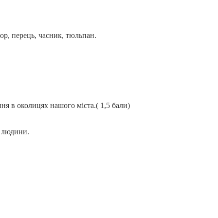
дор, перець, часник, тюльпан.
ння в околицях нашого міста.( 1,5 бали)
я людини.