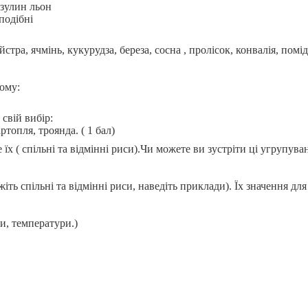
озулин льон
подібні
стра, ячмінь, кукурудза, береза, сосна , пролісок, конвалія, помі
чому:
свій вибір:
ртопля, троянда. ( 1 бал)
їх ( спільні та відмінні риси).Чи можете ви зустріти ці угрупува
іть спільні та відмінні риси, наведіть приклади). Їх значення дл
и, температури.)