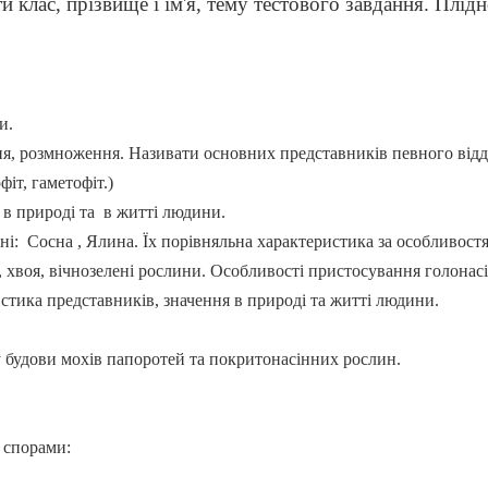
 клас, прізвище і ім'я, тему тестового завдання. Плідн
и.
ня, розмноження. Називати основних представників певного відд
іт, гаметофіт.)
 в природі та в житті людини.
і: Сосна , Ялина. Їх порівняльна характеристика за особливост
, хвоя, вічнозелені рослини. Особливості пристосування голонас
стика представників, значення в природі та житті людини.
будови мохів папоротей та покритонасінних рослин.
 спорами: