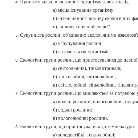
Пристосувальні властивості організму залежать від:
а) місця існування організму;
б) інтенсивності впливу екологічних факт
в) впливу сонячної енергії.
Сукупність рослин, об'єднаних екологічними взаємозв'я
а) угрупування рослин;
б) взаємозв'язок організмів.
Екологічні групи рослин, що пристосувалися до певної 
а) світлолюбиві, тіньовитривалі;
б) тіньолюбиві, світлолюбиві;
в) світлолюбиві, тіньолюбиві, тіньовитрив
Екологічні групи рослин, що виділяються за потребою у
а) водяні рослини, вологолюбиві, посухост
б) водяні рослини;
в) вологолюбиві рослини.
Екологічні групи, що пристосувалися до температури:
а) холодостійкі, теплолюбиві;